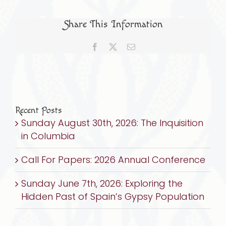
De
Marzo
Share This Information
2027:
SCJS
Facebook
X
Email
Conferencia
Virtual
Kanter:
Conversos
y
Recent Posts
Sunday August 30th, 2026: The Inquisition
Santa
in Columbia
Ester
por
Call For Papers: 2026 Annual Conference
Ronit
Treatman
Sunday June 7th, 2026: Exploring the
Hidden Past of Spain’s Gypsy Population